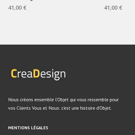
a
a
41,00
€
41,00
€
plusieurs
plusieurs
variations.
variations.
Les
Les
options
options
peuvent
peuvent
être
être
choisies
choisies
sur
sur
la
la
page
page
du
du
Nous créons ensemble l’Objet qui vous ressemble pour
produit
produit
vos Clients Vous et Nous: c’est une histoire d’Objet.
MENTIONS LÉGALES