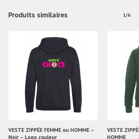
Produits similaires
1/6
Ce
Ce
Choix Des Options
Ch
VESTE ZIPPÉE FEMME ou HOMME –
VESTE ZIPP
produit
produit
Noir – Logo couleur
HOMME