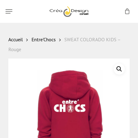
Skip
Menu
Menu
to
main
content
Accueil
Entre'Chocs
SWEAT COLORADO KIDS –
Rouge